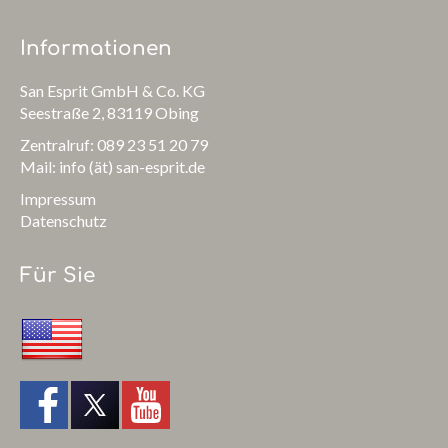
Informationen
San Esprit GmbH & Co. KG
Seestraße 2, 83119 Obing
Zentralruf: 089 23 51 20 79
Mail: info (ät) san-esprit.de
Impressum
Datenschutz
Für Sie