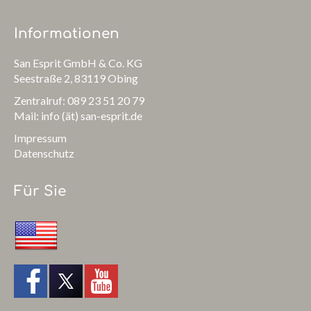
Informationen
San Esprit GmbH & Co. KG
Seestraße 2, 83119 Obing
Zentralruf: 089 23 51 20 79
Mail: info (ät) san-esprit.de
Impressum
Datenschutz
Für Sie