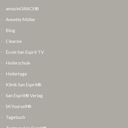
amazinGRACE®
Annette Müller
Blog
Clearise
École San Esprit TV
Heilerschule
Heilertage
Klinik San Esprit®
San Esprit® Verlag
SKYourself®
Tagebuch
Zentrum San Esprit®